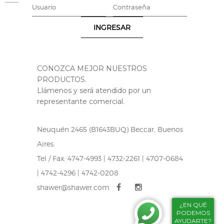
CONOZCA MEJOR NUESTROS
PRODUCTOS.
Llámenos y será atendido por un
representante comercial.
Neuquén 2465 (B1643BUQ) Beccar, Buenos
Aires.
Tel / Fax: 4747-4993 | 4732-2261 | 4707-0684
| 4742-4296 | 4742-0208
shawer@shawer.com
¿EN QUÉ
¿EN QUÉ
PODEMOS
PODEMOS
AYUDARTE?
AYUDARTE?